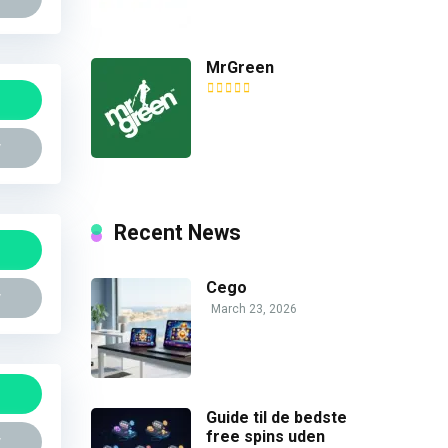
MrGreen
w
Recent News
Cego
w
March 23, 2026
Guide til de bedste
free spins uden
w