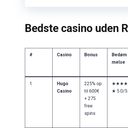
Bedste casino uden
#
Casino
Bonus
Bedøm
melse
1
Hugo
225% op
★★★★
Casino
til 600€
★ 5.0/5
+ 275
free
spins