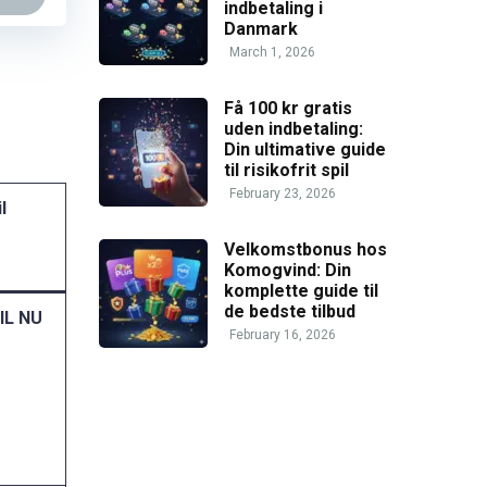
indbetaling i
Danmark
March 1, 2026
Få 100 kr gratis
uden indbetaling:
Din ultimative guide
til risikofrit spil
February 23, 2026
l
Velkomstbonus hos
Komogvind: Din
komplette guide til
de bedste tilbud
IL NU
February 16, 2026