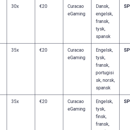
30x
€20
Curacao
Dansk,
SP
eGaming
engelsk,
fransk,
tysk,
spansk
35x
€20
Curacao
Engelsk,
SP
eGaming
tysk,
fransk,
portugisi
sk, norsk,
spansk
35x
€20
Curacao
Engelsk,
SP
eGaming
tysk,
finsk,
fransk,