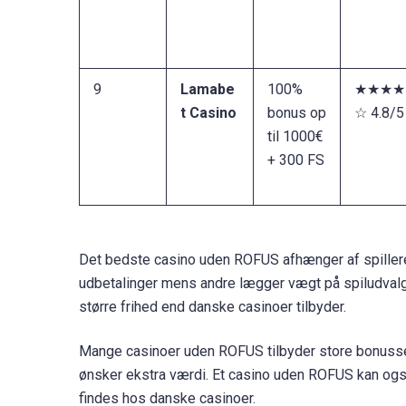
9
Lamabe
100%
★★★★
t Casino
bonus op
☆ 4.8/5
til 1000€
+ 300 FS
Det bedste casino uden ROFUS afhænger af spillere
udbetalinger mens andre lægger vægt på spiludvalg
større frihed end danske casinoer tilbyder.
Mange casinoer uden ROFUS tilbyder store bonusser
ønsker ekstra værdi. Et casino uden ROFUS kan og
findes hos danske casinoer.