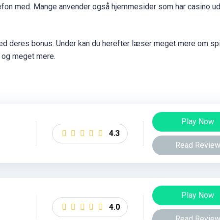
ltelefon med. Mange anvender også hjemmesider som har casino u
d deres bonus. Under kan du herefter læser meget mere om spi
e og meget mere.
Play Now
4.3
Read Revie
Play Now
4.0
Read Revie