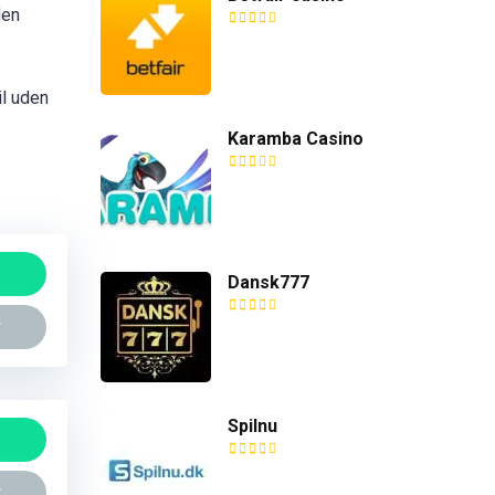
den
l uden
Karamba Casino
Dansk777
w
Spilnu
w