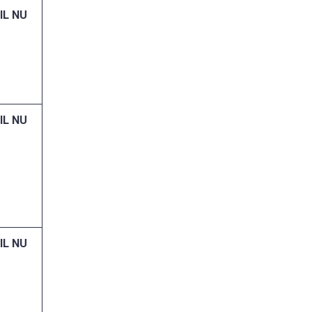
IL NU
IL NU
IL NU