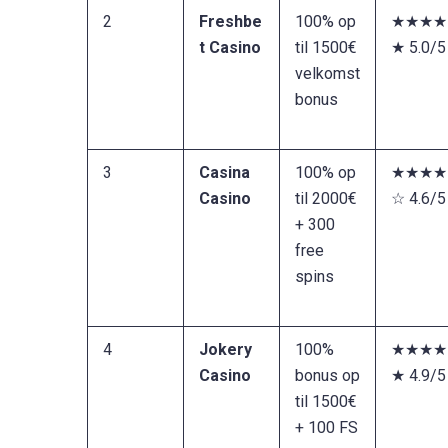
2
Freshbe
100% op
★★★★
t Casino
til 1500€
★ 5.0/5
velkomst
bonus
3
Casina
100% op
★★★★
Casino
til 2000€
☆ 4.6/5
+ 300
free
spins
4
Jokery
100%
★★★★
Casino
bonus op
★ 4.9/5
til 1500€
+ 100 FS