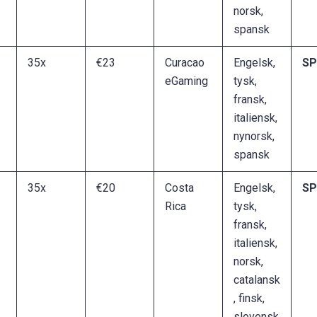
norsk,
spansk
35x
€23
Curacao
Engelsk,
SP
eGaming
tysk,
fransk,
italiensk,
nynorsk,
spansk
35x
€20
Costa
Engelsk,
SP
Rica
tysk,
fransk,
italiensk,
norsk,
catalansk
, finsk,
slovensk