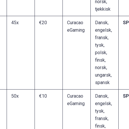
norsk,
tjekkisk
45x
€20
Curacao
Dansk,
SP
eGaming
engelsk,
fransk,
tysk,
polsk,
finsk,
norsk,
ungarsk,
spansk
50x
€10
Curacao
Dansk,
SP
eGaming
engelsk,
tysk,
fransk,
finsk,